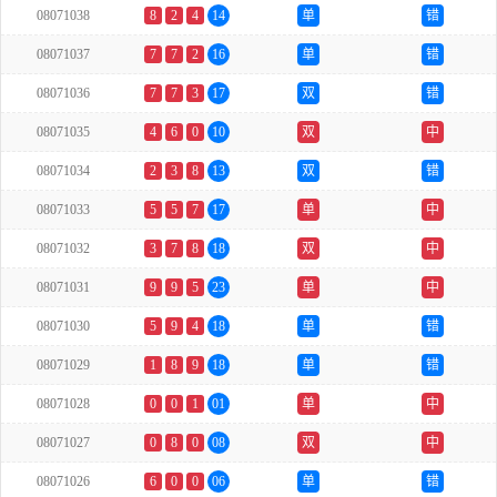
08071038
8
2
4
14
单
错
08071037
7
7
2
16
单
错
08071036
7
7
3
17
双
错
08071035
4
6
0
10
双
中
08071034
2
3
8
13
双
错
08071033
5
5
7
17
单
中
08071032
3
7
8
18
双
中
08071031
9
9
5
23
单
中
08071030
5
9
4
18
单
错
08071029
1
8
9
18
单
错
08071028
0
0
1
01
单
中
08071027
0
8
0
08
双
中
08071026
6
0
0
06
单
错