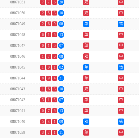
08071051
7
7
6
20
双
中
08071050
2
5
3
10
双
中
08071049
2
6
0
08
单
错
08071048
6
1
6
13
单
中
08071047
0
1
6
07
单
中
08071046
1
7
0
08
双
中
08071045
1
0
1
02
单
错
08071044
8
9
4
21
单
中
08071043
1
6
3
10
双
中
08071042
3
1
3
07
单
中
08071041
0
7
6
13
单
中
08071040
5
3
1
09
双
错
08071039
3
7
1
11
单
中