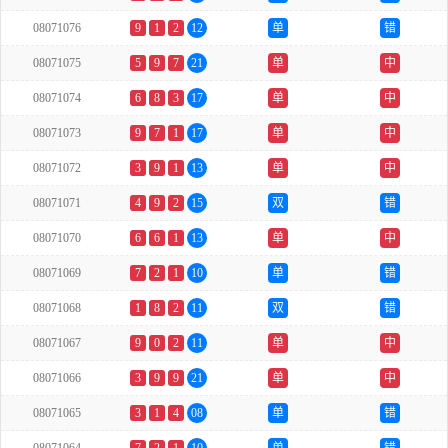
08071076
9
1
2
12
单
错
08071075
5
9
7
21
单
中
08071074
6
8
3
17
单
中
08071073
9
7
1
17
单
中
08071072
3
9
1
13
单
中
08071071
4
9
2
15
双
错
08071070
6
6
1
13
单
中
08071069
7
2
1
10
单
错
08071068
1
8
2
11
双
错
08071067
9
0
2
11
单
中
08071066
3
9
9
21
单
中
08071065
3
1
4
08
单
错