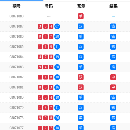
期号
号码
预测
结果
08071088
---
单
---
08071087
3
0
4
07
双
错
08071086
9
4
7
20
单
错
08071085
1
1
9
11
双
错
08071084
4
7
8
19
双
错
08071083
9
4
7
20
单
错
08071082
1
1
8
10
双
中
08071081
8
5
3
16
双
中
08071080
1
5
4
10
单
错
08071079
1
3
7
11
双
错
08071078
9
9
8
26
单
错
08071077
1
2
7
10
单
错