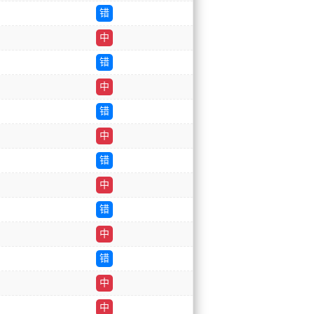
错
中
错
中
错
中
错
中
错
中
错
中
中