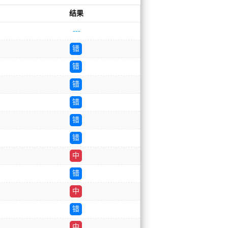
结果
---
错
错
错
错
错
错
中
错
中
错
中