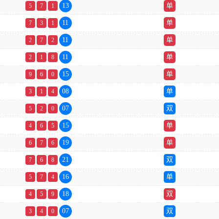
13
单
5
7
1
11
单
7
3
1
11
单
2
7
2
11
单
2
1
8
15
单
9
6
0
08
单
3
1
4
07
双
5
2
0
15
单
4
6
5
19
单
6
7
6
21
双
7
6
8
16
单
5
7
4
18
双
4
5
9
07
双
3
4
0