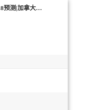
加拿大西28预测 王中王预测:28yc.Com 加拿大28-加拿大28预测|加拿大PC在线预测|28在线预测咪牌查询|加拿大PC结果查询_专注研究咪牌_加拿大PC结果走势_官方数据!