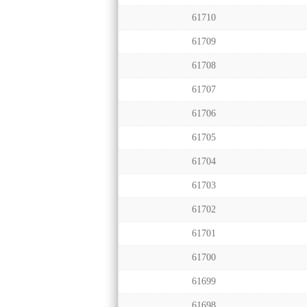
61710
61709
61708
61707
61706
61705
61704
61703
61702
61701
61700
61699
61698