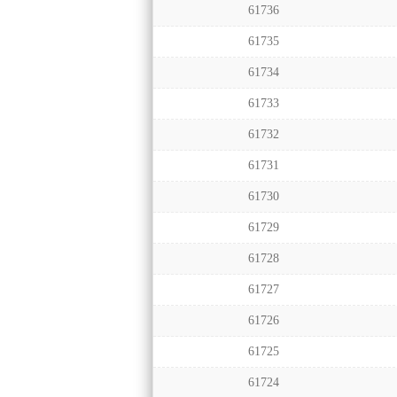
61736
61735
61734
61733
61732
61731
61730
61729
61728
61727
61726
61725
61724