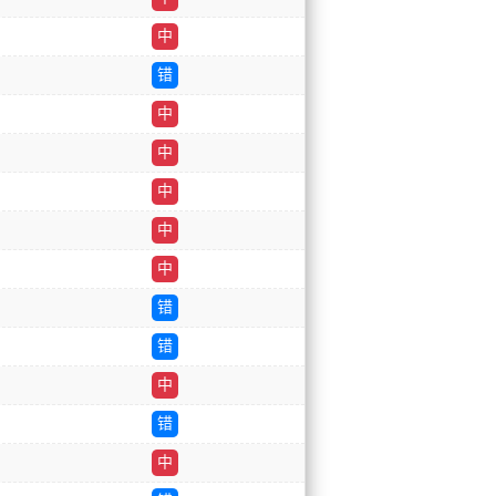
中
错
中
中
中
中
中
错
错
中
错
中