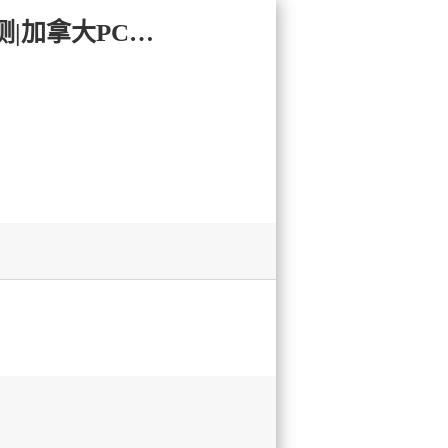
台湾28预测 王中王预测:28yc.Com 加拿大28-加拿大28预测|加拿大PC在线预测|28在线预测咪牌查询|加拿大PC结果查询_专注研究咪牌_加拿大PC结果走势_官方数据!