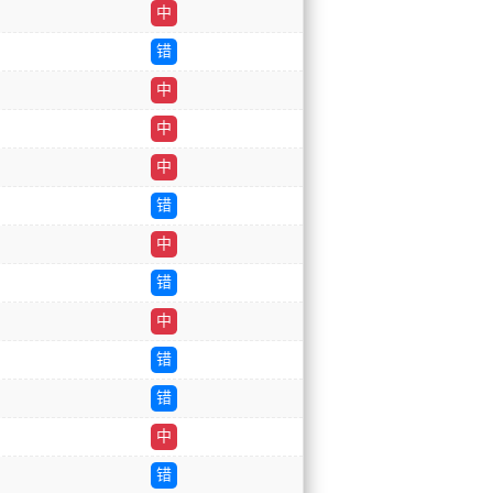
中
错
中
中
中
错
中
错
中
错
错
中
错