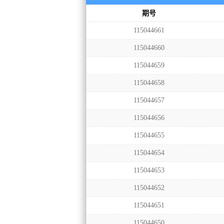
期号
115044661
115044660
115044659
115044658
115044657
115044656
115044655
115044654
115044653
115044652
115044651
115044650