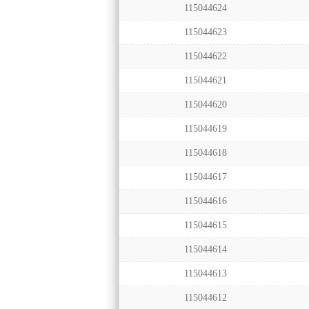
115044624
115044623
115044622
115044621
115044620
115044619
115044618
115044617
115044616
115044615
115044614
115044613
115044612