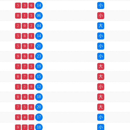
14
小
5
3
6
06
小
0
1
5
04
大
2
0
2
14
小
5
8
1
21
小
5
9
7
23
小
9
6
8
19
大
7
7
5
15
大
8
7
0
12
小
1
2
9
18
大
8
4
6
20
大
7
5
8
17
小
6
4
7
18
小
9
7
2