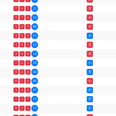
21
大
7
9
5
13
小
2
7
4
08
小
5
0
3
15
小
3
9
3
15
大
3
9
3
14
大
2
4
8
18
小
7
6
5
04
大
0
4
0
06
小
0
2
4
07
大
3
4
0
12
大
1
4
7
15
小
9
5
1