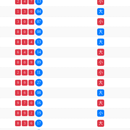
13
小
2
4
7
04
大
1
3
0
07
小
3
0
4
08
大
8
0
0
13
大
8
1
4
14
大
6
4
4
09
小
0
0
9
11
小
2
6
3
27
大
9
9
9
08
大
1
6
1
16
大
9
7
0
19
小
8
9
2
17
大
8
3
6