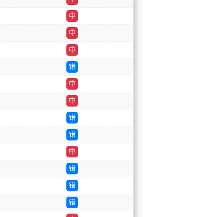
中
中
中
错
中
中
错
错
中
错
错
错