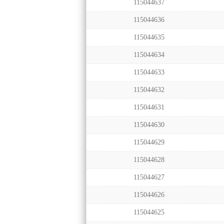
115044637
115044636
115044635
115044634
115044633
115044632
115044631
115044630
115044629
115044628
115044627
115044626
115044625