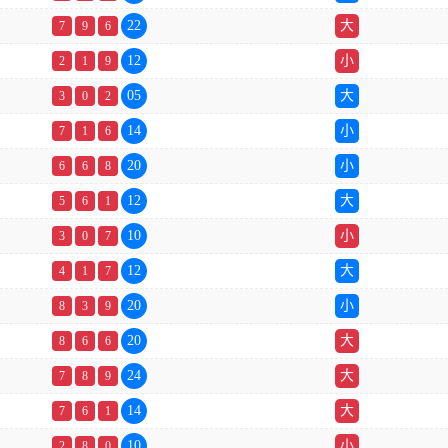
22
大
7
9
6
12
小
2
1
9
05
大
3
0
2
14
小
7
1
6
20
小
6
6
8
12
大
5
6
1
10
小
3
0
7
12
大
4
1
7
20
小
8
3
9
20
大
8
6
6
24
大
7
8
9
14
大
7
6
1
10
小
2
8
0