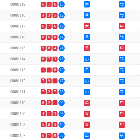
08081119
6
1
6
13
大
错
08081118
4
3
5
12
单
错
08081117
6
7
6
19
大
中
08081116
8
6
0
14
单
错
08081115
9
8
4
21
单
中
08081114
6
7
3
16
小
错
08081113
1
1
8
10
单
错
08081112
7
9
1
17
小
错
08081111
7
2
7
16
小
错
08081110
6
2
1
09
单
中
08081109
4
1
3
08
双
中
08081108
5
6
5
16
双
中
08081107
6
7
9
22
单
错