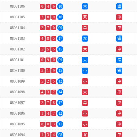
08081106
0
4
6
10
大
错
08081105
7
0
9
16
双
中
08081104
2
7
0
09
单
中
08081103
4
8
5
17
双
错
08081102
5
5
5
15
大
中
08081101
0
9
0
09
大
错
08081100
5
1
9
15
小
错
08081099
5
2
5
12
小
中
08081098
4
3
7
14
大
中
08081097
2
7
8
17
单
中
08081096
1
4
7
12
小
中
08081095
8
0
3
11
小
中
08081094
1
3
4
08
双
中