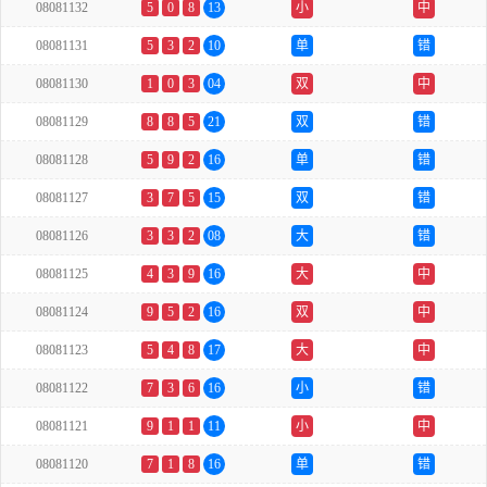
08081132
5
0
8
13
小
中
08081131
5
3
2
10
单
错
08081130
1
0
3
04
双
中
08081129
8
8
5
21
双
错
08081128
5
9
2
16
单
错
08081127
3
7
5
15
双
错
08081126
3
3
2
08
大
错
08081125
4
3
9
16
大
中
08081124
9
5
2
16
双
中
08081123
5
4
8
17
大
中
08081122
7
3
6
16
小
错
08081121
9
1
1
11
小
中
08081120
7
1
8
16
单
错