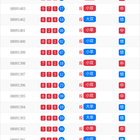
小双
08091403
9
7
1
17
殺
中
大双
08091402
6
4
4
14
殺
错
小单
08091401
6
2
0
08
殺
中
小双
08091400
0
0
2
02
殺
错
小单
08091399
0
2
5
07
殺
错
小双
08091398
7
9
2
18
殺
中
小双
08091397
2
7
3
12
殺
错
小双
08091396
8
7
8
23
殺
中
小双
08091395
0
6
3
09
殺
中
大单
08091394
4
7
8
19
殺
错
大单
08091393
2
8
9
19
殺
错
小单
08091392
5
3
8
16
殺
中
小双