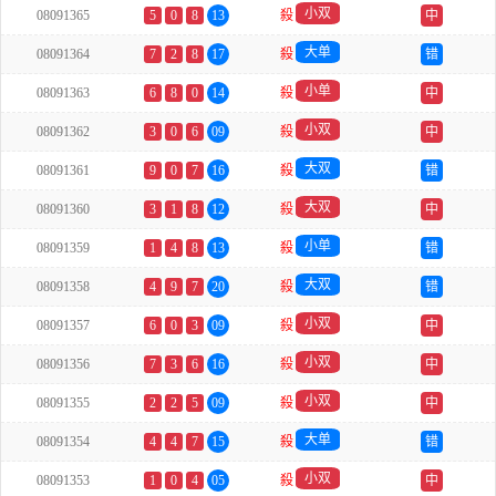
小双
08091365
5
0
8
13
殺
中
大单
08091364
7
2
8
17
殺
错
小单
08091363
6
8
0
14
殺
中
小双
08091362
3
0
6
09
殺
中
大双
08091361
9
0
7
16
殺
错
大双
08091360
3
1
8
12
殺
中
小单
08091359
1
4
8
13
殺
错
大双
08091358
4
9
7
20
殺
错
小双
08091357
6
0
3
09
殺
中
小双
08091356
7
3
6
16
殺
中
小双
08091355
2
2
5
09
殺
中
大单
08091354
4
4
7
15
殺
错
小双
08091353
1
0
4
05
殺
中