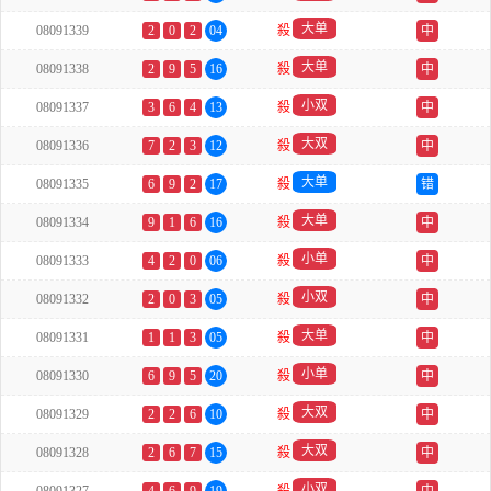
大单
08091339
2
0
2
04
殺
中
大单
08091338
2
9
5
16
殺
中
小双
08091337
3
6
4
13
殺
中
大双
08091336
7
2
3
12
殺
中
大单
08091335
6
9
2
17
殺
错
大单
08091334
9
1
6
16
殺
中
小单
08091333
4
2
0
06
殺
中
小双
08091332
2
0
3
05
殺
中
大单
08091331
1
1
3
05
殺
中
小单
08091330
6
9
5
20
殺
中
大双
08091329
2
2
6
10
殺
中
大双
08091328
2
6
7
15
殺
中
小双