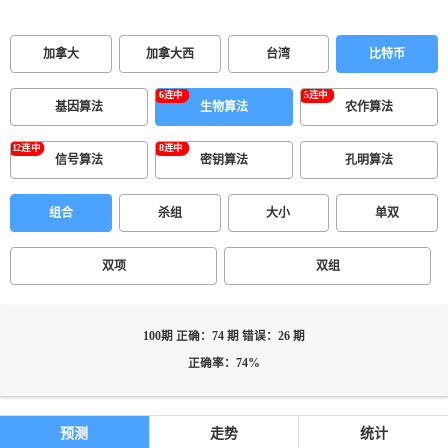
加拿大
加拿大西
台湾
比特币
基因算法
生物算法
农作算法
信号算法
密钥算法
孔明算法
组合
杀组
大小
单双
双项
双组
100期 正确：74 期 错误：26 期
正确率：74%
预测
走势
统计