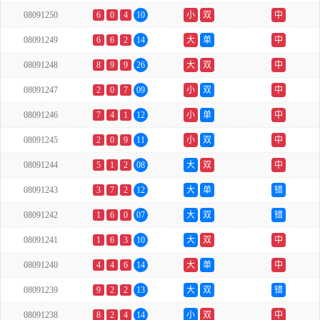
08091250
6
0
4
10
小
双
中
08091249
6
6
2
14
大
单
中
08091248
8
9
9
26
大
双
中
08091247
2
0
7
09
小
双
中
08091246
7
4
1
12
小
单
中
08091245
2
0
9
11
小
双
中
08091244
5
1
2
08
大
双
中
08091243
3
7
2
12
大
单
错
08091242
1
6
0
07
大
双
错
08091241
1
6
3
10
大
双
中
08091240
4
4
6
14
大
单
中
08091239
9
2
2
13
大
双
错
08091238
8
2
4
14
小
双
中