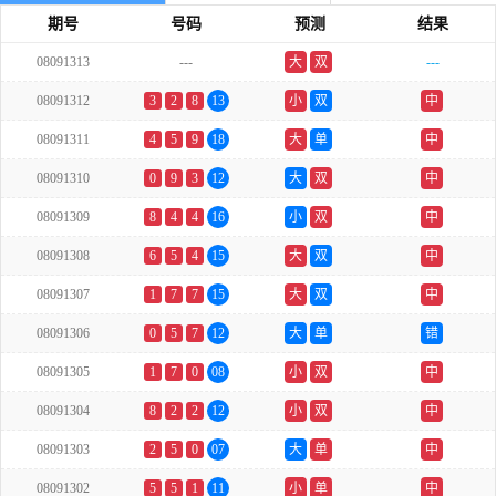
期号
号码
预测
结果
08091313
---
大
双
---
08091312
3
2
8
13
小
双
中
08091311
4
5
9
18
大
单
中
08091310
0
9
3
12
大
双
中
08091309
8
4
4
16
小
双
中
08091308
6
5
4
15
大
双
中
08091307
1
7
7
15
大
双
中
08091306
0
5
7
12
大
单
错
08091305
1
7
0
08
小
双
中
08091304
8
2
2
12
小
双
中
08091303
2
5
0
07
大
单
中
08091302
5
5
1
11
小
单
中