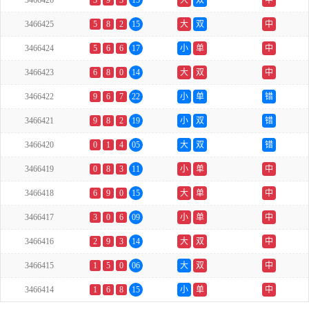
3466426
3
9
3
15
大
双
中
3466425
5
8
2
15
大
双
中
3466424
5
6
6
17
小
单
中
3466423
6
8
0
14
大
双
中
3466422
9
6
7
22
小
单
错
3466421
9
8
2
19
小
双
错
3466420
0
1
4
05
大
双
错
3466419
0
8
3
11
小
单
中
3466418
6
9
0
15
大
单
中
3466417
3
0
6
09
小
单
中
3466416
2
9
3
14
大
双
中
3466415
1
5
0
06
大
双
中
3466414
1
6
8
15
小
单
中