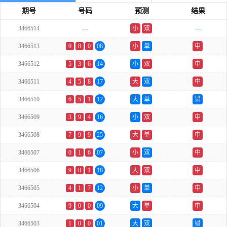
期号
号码
预测
结果
3466514
---
小
双
---
3466513
0
8
0
08
小
单
中
3466512
5
3
6
14
小
双
中
3466511
4
5
8
17
大
双
中
3466510
6
5
1
12
大
单
错
3466509
3
9
4
16
小
双
中
3466508
7
9
9
25
大
单
中
3466507
0
1
6
07
小
双
中
3466506
9
8
1
18
大
双
中
3466505
4
1
7
12
小
单
中
3466504
9
0
0
09
大
单
中
3466503
1
0
0
01
大
双
错