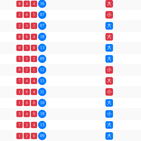
16
大
8
4
4
07
小
2
0
5
07
大
2
3
2
18
大
8
6
4
13
大
0
5
8
09
大
5
2
2
12
小
9
2
1
15
大
7
4
4
11
小
1
6
4
10
大
1
9
0
18
小
5
4
9
13
大
7
2
4
09
大
1
2
6