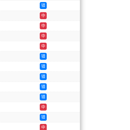
错
中
中
中
中
错
错
错
错
错
中
错
中