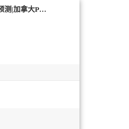
加拿大28预测 王中王预测:28yc.Com 加拿大28-加拿大28预测|加拿大PC在线预测|28在线预测咪牌查询|加拿大PC结果查询_专注研究咪牌_加拿大PC结果走势_官方数据!