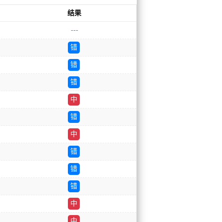
结果
---
错
错
错
中
错
中
错
错
错
中
中