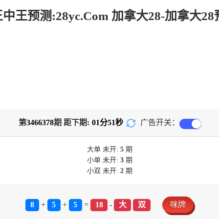
第
3466378
期 距下期:
01
分
50
秒
广告开关：
大单
未开:
5
期
小单
未开:
3
期
小双
未开:
2
期
8
+
5
+
5
=
18
-
大
双
咪牌