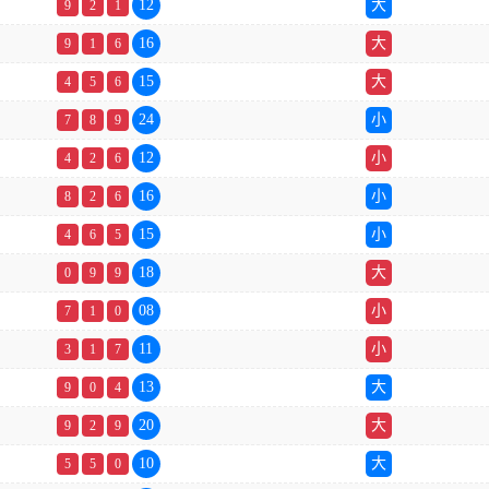
12
大
9
2
1
16
大
9
1
6
15
大
4
5
6
24
小
7
8
9
12
小
4
2
6
16
小
8
2
6
15
小
4
6
5
18
大
0
9
9
08
小
7
1
0
11
小
3
1
7
13
大
9
0
4
20
大
9
2
9
10
大
5
5
0