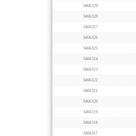
3466329
3466328
3466327
3466326
3466325
3466324
3466323
3466322
3466321
3466320
3466319
3466318
3466317