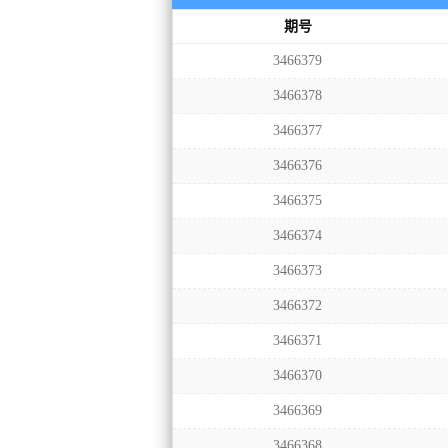
期号
3466379
3466378
3466377
3466376
3466375
3466374
3466373
3466372
3466371
3466370
3466369
3466368