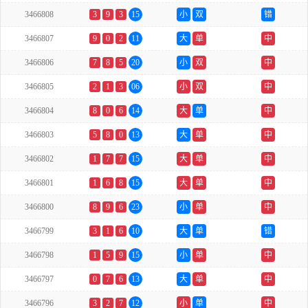
3466808
3
9
3
15
小
双
错
3466807
9
0
2
11
大
单
中
3466806
7
8
5
20
小
双
中
3466805
2
1
3
06
小
双
中
3466804
8
0
6
14
大
单
中
3466803
5
8
0
13
大
单
中
3466802
1
7
7
15
大
单
中
3466801
1
6
8
15
大
单
中
3466800
8
9
6
23
小
单
中
3466799
3
1
6
10
大
单
错
3466798
1
5
9
15
小
单
中
3466797
0
7
6
13
大
单
中
3466796
3
2
7
12
小
单
中