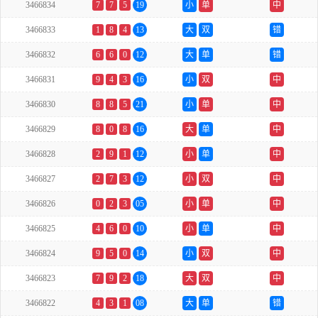
3466834
7
7
5
19
小
单
中
3466833
1
8
4
13
大
双
错
3466832
6
6
0
12
大
单
错
3466831
9
4
3
16
小
双
中
3466830
8
8
5
21
小
单
中
3466829
8
0
8
16
大
单
中
3466828
2
9
1
12
小
单
中
3466827
2
7
3
12
小
双
中
3466826
0
2
3
05
小
单
中
3466825
4
6
0
10
小
单
中
3466824
9
5
0
14
小
双
中
3466823
7
9
2
18
大
双
中
3466822
4
3
1
08
大
单
错