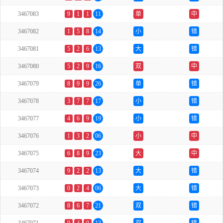
3467083
9
1
1
11
单
中
3467082
1
5
8
14
小
错
3467081
5
2
6
13
大
错
3467080
5
2
9
16
双
中
3467079
8
9
9
26
单
错
3467078
3
7
7
17
小
错
3467077
4
6
9
19
小
错
3467076
1
3
2
06
小
中
3467075
6
8
9
23
大
中
3467074
9
2
2
13
大
错
3467073
0
2
4
06
大
错
3467072
8
6
7
21
双
错