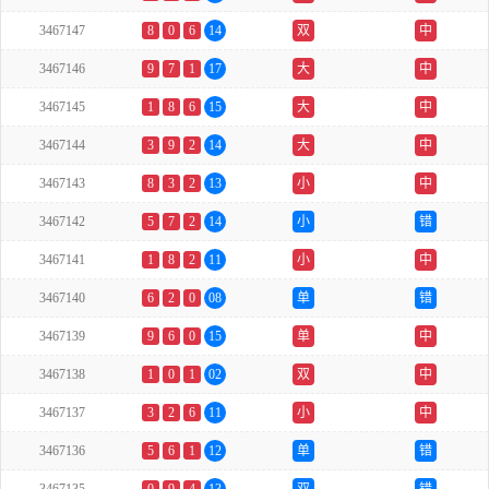
3467147
8
0
6
14
双
中
3467146
9
7
1
17
大
中
3467145
1
8
6
15
大
中
3467144
3
9
2
14
大
中
3467143
8
3
2
13
小
中
3467142
5
7
2
14
小
错
3467141
1
8
2
11
小
中
3467140
6
2
0
08
单
错
3467139
9
6
0
15
单
中
3467138
1
0
1
02
双
中
3467137
3
2
6
11
小
中
3467136
5
6
1
12
单
错