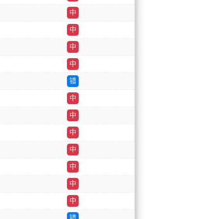
中
中
中
中
错
中
中
中
中
中
中
中
错