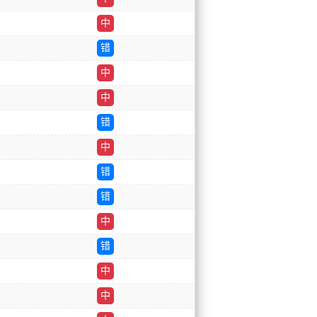
中
错
中
中
错
中
错
错
中
错
中
中