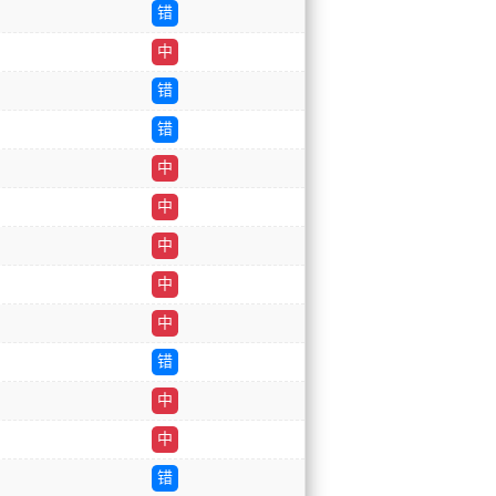
错
中
错
错
中
中
中
中
中
错
中
中
错