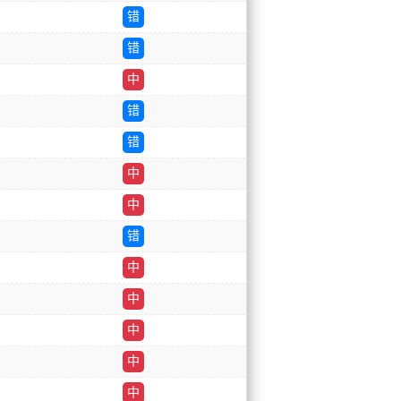
错
错
中
错
错
中
中
错
中
中
中
中
中