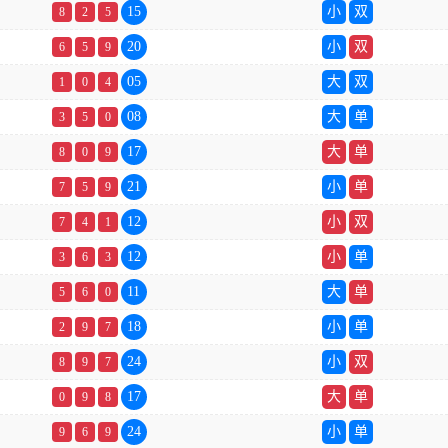
15
小
双
8
2
5
20
小
双
6
5
9
05
大
双
1
0
4
08
大
单
3
5
0
17
大
单
8
0
9
21
小
单
7
5
9
12
小
双
7
4
1
12
小
单
3
6
3
11
大
单
5
6
0
18
小
单
2
9
7
24
小
双
8
9
7
17
大
单
0
9
8
24
小
单
9
6
9