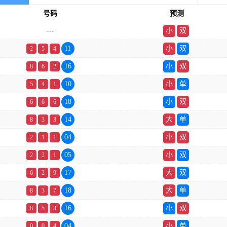
号码
预测
---
小
双
11
小
双
2
5
4
16
小
双
8
6
2
10
小
单
5
4
1
18
小
双
6
6
6
14
大
单
8
3
3
04
小
双
2
1
1
05
小
双
2
2
1
17
大
双
6
2
9
18
大
单
8
3
7
16
小
双
8
5
3
04
小
单
0
0
4