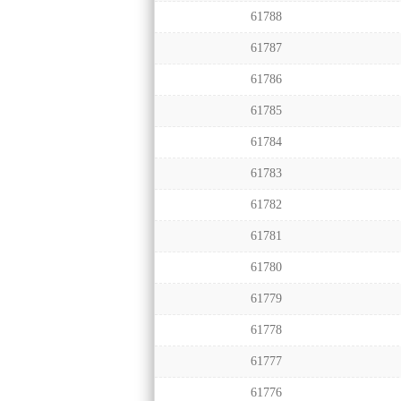
61788
61787
61786
61785
61784
61783
61782
61781
61780
61779
61778
61777
61776