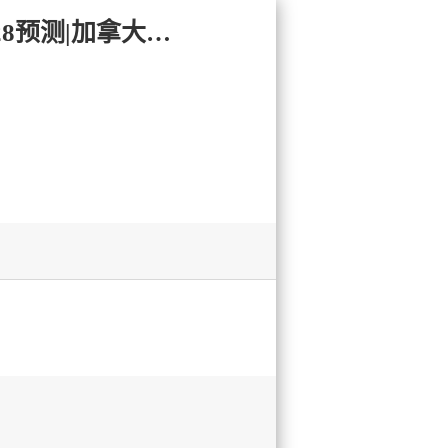
加拿大西28预测 王中王预测:28yc.Com 加拿大28-加拿大28预测|加拿大PC在线预测|28在线预测咪牌查询|加拿大PC结果查询_专注研究咪牌_加拿大PC结果走势_官方数据!