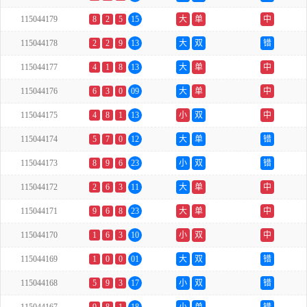
115044179
8
2
5
15
大
单
中
115044178
2
2
9
13
大
双
错
115044177
4
1
8
13
大
单
中
115044176
6
3
0
09
大
单
中
115044175
4
8
1
13
小
双
中
115044174
5
7
0
12
大
单
错
115044173
8
9
6
23
小
双
错
115044172
2
6
3
11
大
单
中
115044171
9
6
8
23
大
单
中
115044170
1
6
3
10
小
双
中
115044169
1
0
0
01
大
双
错
115044168
5
9
3
17
小
双
错