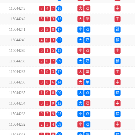
115044243
7
4
7
18
大
双
中
115044242
5
7
3
15
大
单
中
115044241
6
3
8
17
小
双
错
115044240
4
0
3
07
大
双
错
115044239
6
1
5
12
小
双
中
115044238
2
0
7
09
大
双
错
115044237
5
9
3
17
大
单
中
115044236
0
8
6
14
大
单
中
115044235
1
0
8
09
大
双
错
115044234
0
3
9
12
大
双
中
115044233
9
7
9
25
小
双
错
115044232
2
3
4
09
小
双
中