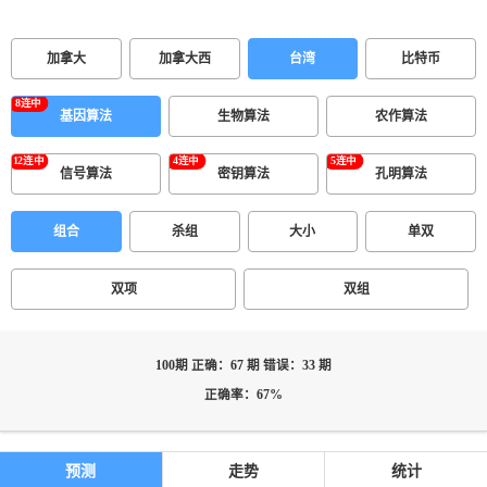
加拿大
加拿大西
台湾
比特币
基因算法
生物算法
农作算法
信号算法
密钥算法
孔明算法
组合
杀组
大小
单双
双项
双组
100期 正确：67 期 错误：33 期
正确率：67%
预测
走势
统计