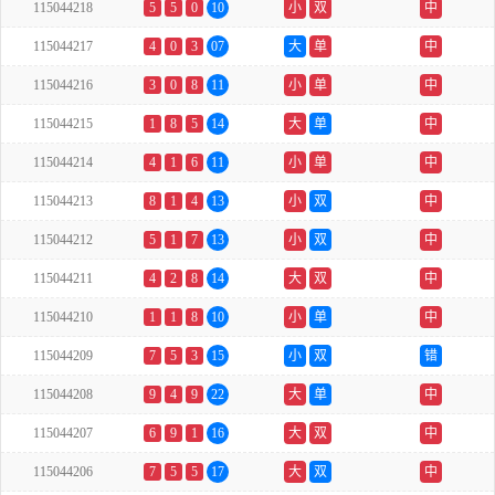
115044218
5
5
0
10
小
双
中
115044217
4
0
3
07
大
单
中
115044216
3
0
8
11
小
单
中
115044215
1
8
5
14
大
单
中
115044214
4
1
6
11
小
单
中
115044213
8
1
4
13
小
双
中
115044212
5
1
7
13
小
双
中
115044211
4
2
8
14
大
双
中
115044210
1
1
8
10
小
单
中
115044209
7
5
3
15
小
双
错
115044208
9
4
9
22
大
单
中
115044207
6
9
1
16
大
双
中
115044206
7
5
5
17
大
双
中