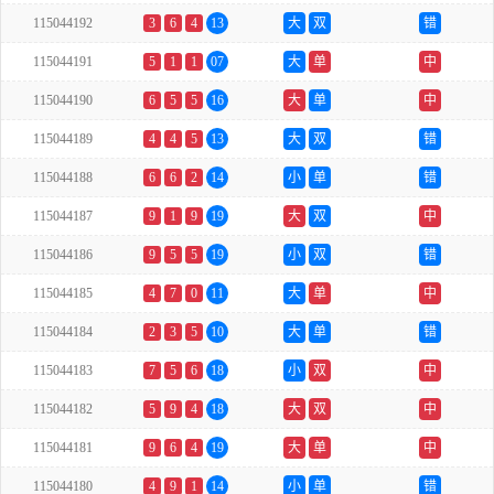
115044192
3
6
4
13
大
双
错
115044191
5
1
1
07
大
单
中
115044190
6
5
5
16
大
单
中
115044189
4
4
5
13
大
双
错
115044188
6
6
2
14
小
单
错
115044187
9
1
9
19
大
双
中
115044186
9
5
5
19
小
双
错
115044185
4
7
0
11
大
单
中
115044184
2
3
5
10
大
单
错
115044183
7
5
6
18
小
双
中
115044182
5
9
4
18
大
双
中
115044181
9
6
4
19
大
单
中
115044180
4
9
1
14
小
单
错