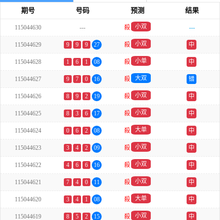
期号
号码
预测
结果
小双
115044630
---
殺
---
小双
115044629
9
9
9
27
殺
中
小单
115044628
1
6
1
08
殺
中
大双
115044627
9
7
0
16
殺
错
小双
115044626
8
9
2
19
殺
中
小双
115044625
8
3
6
17
殺
中
大单
115044624
0
6
2
08
殺
中
小双
115044623
3
4
2
09
殺
中
小双
115044622
4
6
6
16
殺
中
小双
115044621
7
4
0
11
殺
中
大单
115044620
3
4
1
08
殺
中
小双
115044619
8
5
2
15
殺
中