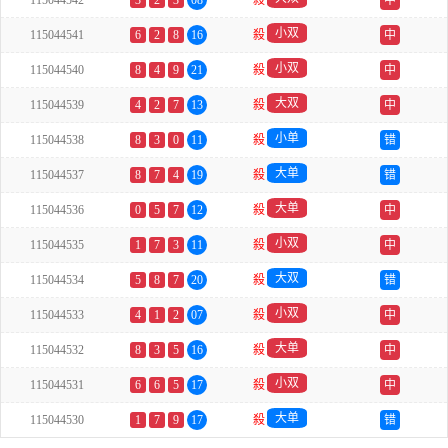
115044542
3
2
3
08
殺
中
小双
115044541
6
2
8
16
殺
中
小双
115044540
8
4
9
21
殺
中
大双
115044539
4
2
7
13
殺
中
小单
115044538
8
3
0
11
殺
错
大单
115044537
8
7
4
19
殺
错
大单
115044536
0
5
7
12
殺
中
小双
115044535
1
7
3
11
殺
中
大双
115044534
5
8
7
20
殺
错
小双
115044533
4
1
2
07
殺
中
大单
115044532
8
3
5
16
殺
中
小双
115044531
6
6
5
17
殺
中
大单
115044530
1
7
9
17
殺
错