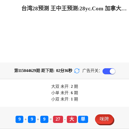
台湾28预测 王中王预测:28yc.Com 加拿大28-加拿大28预测|加拿大PC在线预测|28在线预测咪牌查询|加拿大PC结果查询_专注研究咪牌_加拿大PC结果走势_官方数据!
第
115044629
期 距下期:
02
分
36
秒
广告开关：
大双
未开:
2
期
小单
未开:
6
期
小双
未开:
1
期
9
9
9
27
大
单
咪牌
+
+
=
-