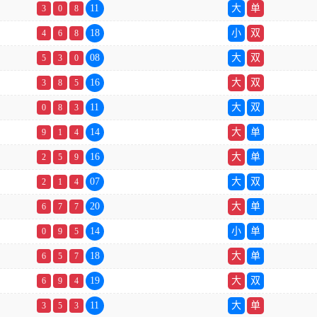
11
大
单
3
0
8
18
小
双
4
6
8
08
大
双
5
3
0
16
大
双
3
8
5
11
大
双
0
8
3
14
大
单
9
1
4
16
大
单
2
5
9
07
大
双
2
1
4
20
大
单
6
7
7
14
小
单
0
9
5
18
大
单
6
5
7
19
大
双
6
9
4
11
大
单
3
5
3