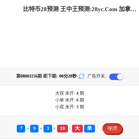
比特币28预测 王中王预测:28yc.Com 加拿大28-加拿大28预测|加拿大PC在线预测|28在线预测咪牌查询|加拿大PC结果查询_专注研究咪牌_加拿大PC结果走势_官方数据!
第
08081156
期 距下期:
00
分
28
秒
广告开关：
大双
未开:
4
期
小单
未开:
6
期
小双
未开:
3
期
7
9
3
19
大
单
咪牌
+
+
=
-