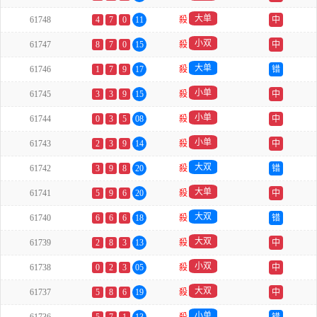
大单
61748
4
7
0
11
殺
中
小双
61747
8
7
0
15
殺
中
大单
61746
1
7
9
17
殺
错
小单
61745
3
3
9
15
殺
中
小单
61744
0
3
5
08
殺
中
小单
61743
2
3
9
14
殺
中
大双
61742
3
9
8
20
殺
错
大单
61741
5
9
6
20
殺
中
大双
61740
6
6
6
18
殺
错
大双
61739
2
8
3
13
殺
中
小双
61738
0
2
3
05
殺
中
大双
61737
5
8
6
19
殺
中
小单