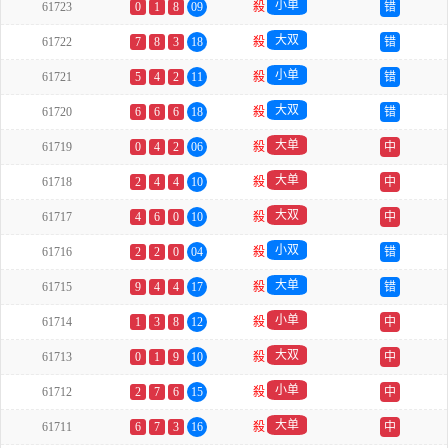
小单
61723
0
1
8
09
殺
错
大双
61722
7
8
3
18
殺
错
小单
61721
5
4
2
11
殺
错
大双
61720
6
6
6
18
殺
错
大单
61719
0
4
2
06
殺
中
大单
61718
2
4
4
10
殺
中
大双
61717
4
6
0
10
殺
中
小双
61716
2
2
0
04
殺
错
大单
61715
9
4
4
17
殺
错
小单
61714
1
3
8
12
殺
中
大双
61713
0
1
9
10
殺
中
小单
61712
2
7
6
15
殺
中
大单
61711
6
7
3
16
殺
中