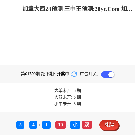
加拿大西28预测 王中王预测:28yc.Com 加拿大28-加拿大28预测|加拿大PC在线预测|28在线预测咪牌查询|加拿大PC结果查询_专注研究咪牌_加拿大PC结果走势_官方数据!
第
61759
期 距下期:
开奖中
广告开关：
大单
未开:
6
期
大双
未开:
3
期
小单
未开:
5
期
5
4
1
10
小
双
咪牌
+
+
=
-