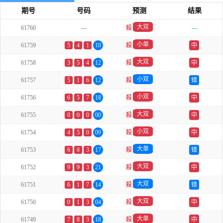
期号
号码
预测
结果
大双
61760
---
殺
---
小单
61759
5
4
1
10
殺
中
大双
61758
3
5
4
12
殺
中
小双
61757
5
1
6
12
殺
错
小双
61756
6
5
7
18
殺
中
大双
61755
0
0
0
00
殺
中
小双
61754
4
5
0
09
殺
中
大单
61753
6
8
3
17
殺
错
大双
61752
9
9
3
21
殺
中
大双
61751
6
1
7
14
殺
错
大双
61750
0
1
3
04
殺
中
大单
61749
7
8
3
18
殺
中