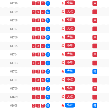
小单
61710
3
7
2
12
殺
中
大双
61709
5
0
2
07
殺
中
小双
61708
7
8
9
24
殺
中
大双
61707
9
5
3
17
殺
中
大单
61706
1
5
0
06
殺
中
小单
61705
7
8
2
17
殺
中
大单
61704
7
4
0
11
殺
中
小单
61703
4
5
1
10
殺
中
大单
61702
3
3
9
15
殺
错
小双
61701
9
8
8
25
殺
中
小单
61700
6
3
8
17
殺
中
大双
61699
8
6
7
21
殺
中
小双
61698
0
1
7
08
殺
错