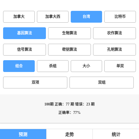
加拿大
加拿大西
台湾
比特币
基因算法
生物算法
农作算法
信号算法
密钥算法
孔明算法
组合
杀组
大小
单双
双项
双组
100期 正确：77 期 错误：23 期
正确率：77%
预测
走势
统计