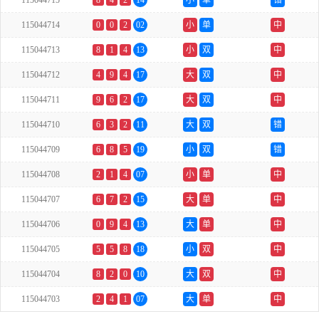
115044715
8
4
2
14
小
单
错
115044714
0
0
2
02
小
单
中
115044713
8
1
4
13
小
双
中
115044712
4
9
4
17
大
双
中
115044711
9
6
2
17
大
双
中
115044710
6
3
2
11
大
双
错
115044709
6
8
5
19
小
双
错
115044708
2
1
4
07
小
单
中
115044707
6
7
2
15
大
单
中
115044706
0
9
4
13
大
单
中
115044705
5
5
8
18
小
双
中
115044704
8
2
0
10
大
双
中
115044703
2
4
1
07
大
单
中