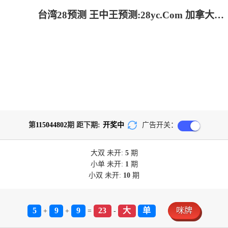
台湾28预测 王中王预测:28yc.Com 加拿大28-加拿大28预测|加拿大PC在线预测|28在线预测咪牌查询|加拿大PC结果查询_专注研究咪牌_加拿大PC结果走势_官方数据!
第
115044802
期 距下期:
开奖中
广告开关：
大双
未开:
5
期
小单
未开:
1
期
小双
未开:
10
期
5
9
9
23
大
单
咪牌
+
+
=
-