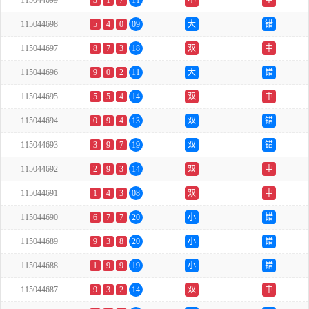
115044699
3
1
7
11
小
中
115044698
5
4
0
09
大
错
115044697
8
7
3
18
双
中
115044696
9
0
2
11
大
错
115044695
5
5
4
14
双
中
115044694
0
9
4
13
双
错
115044693
3
9
7
19
双
错
115044692
2
9
3
14
双
中
115044691
1
4
3
08
双
中
115044690
6
7
7
20
小
错
115044689
9
3
8
20
小
错
115044688
1
9
9
19
小
错
115044687
9
3
2
14
双
中