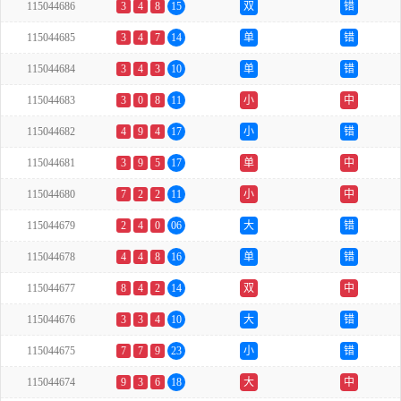
115044686
3
4
8
15
双
错
115044685
3
4
7
14
单
错
115044684
3
4
3
10
单
错
115044683
3
0
8
11
小
中
115044682
4
9
4
17
小
错
115044681
3
9
5
17
单
中
115044680
7
2
2
11
小
中
115044679
2
4
0
06
大
错
115044678
4
4
8
16
单
错
115044677
8
4
2
14
双
中
115044676
3
3
4
10
大
错
115044675
7
7
9
23
小
错
115044674
9
3
6
18
大
中