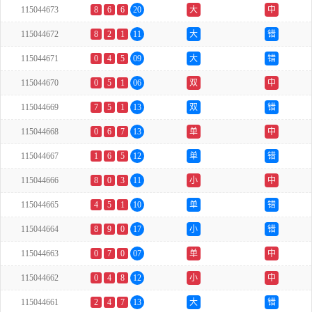
115044673
8
6
6
20
大
中
115044672
8
2
1
11
大
错
115044671
0
4
5
09
大
错
115044670
0
5
1
06
双
中
115044669
7
5
1
13
双
错
115044668
0
6
7
13
单
中
115044667
1
6
5
12
单
错
115044666
8
0
3
11
小
中
115044665
4
5
1
10
单
错
115044664
8
9
0
17
小
错
115044663
0
7
0
07
单
中
115044662
0
4
8
12
小
中
115044661
2
4
7
13
大
错