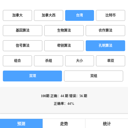
加拿大
加拿大西
台湾
比特币
基因算法
生物算法
农作算法
信号算法
密钥算法
孔明算法
组合
杀组
大小
单双
双项
双组
100期 正确：44 期 错误：56 期
正确率：44%
预测
走势
统计