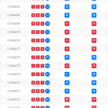
115044382
7
5
1
13
双
错
115044381
8
0
2
10
单
错
115044380
9
0
1
10
小
中
115044379
6
5
5
16
大
中
115044378
2
5
4
11
小
中
115044377
6
4
0
10
小
中
115044376
1
1
4
06
单
错
115044375
1
2
5
08
小
中
115044374
1
1
0
02
大
错
115044373
6
0
7
13
双
错
115044372
8
9
4
21
双
错
115044371
0
6
0
06
双
中