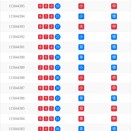
115044395
6
0
4
10
小
中
115044394
6
5
4
15
小
错
115044393
8
7
2
17
大
中
115044392
6
7
9
22
小
错
115044391
8
7
4
19
双
错
115044390
3
6
7
16
单
错
115044389
2
6
9
17
小
错
115044388
0
1
5
06
小
中
115044387
9
0
1
10
小
中
115044386
3
9
0
12
单
错
115044385
1
4
5
10
双
中
115044384
6
5
0
11
单
中
115044383
1
6
1
08
单
错