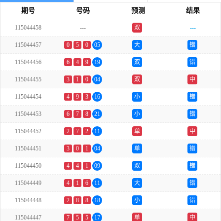
期号
号码
预测
结果
115044458
---
双
---
115044457
0
5
0
05
大
错
115044456
6
4
9
19
双
错
115044455
3
1
0
04
双
中
115044454
4
9
3
16
小
错
115044453
6
7
8
21
小
错
115044452
2
7
2
11
单
中
115044451
3
0
1
04
单
错
115044450
4
4
1
09
双
错
115044449
4
1
6
11
大
错
115044448
2
8
8
18
小
错
115044447
7
5
5
17
单
中