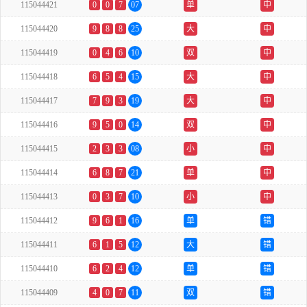
115044421
0
0
7
07
单
中
115044420
9
8
8
25
大
中
115044419
0
4
6
10
双
中
115044418
6
5
4
15
大
中
115044417
7
9
3
19
大
中
115044416
9
5
0
14
双
中
115044415
2
3
3
08
小
中
115044414
6
8
7
21
单
中
115044413
0
3
7
10
小
中
115044412
9
6
1
16
单
错
115044411
6
1
5
12
大
错
115044410
6
2
4
12
单
错
115044409
4
0
7
11
双
错