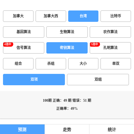
加拿大
加拿大西
台湾
比特币
基因算法
生物算法
农作算法
信号算法
密钥算法
孔明算法
组合
杀组
大小
单双
双项
双组
100期 正确：49 期 错误：51 期
正确率：49%
预测
走势
统计