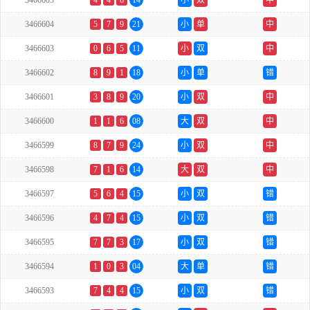
3466605
4
4
6
14
小
双
中
3466604
5
7
9
21
小
单
中
3466603
0
6
5
11
小
双
中
3466602
8
9
1
18
小
单
错
3466601
3
8
9
20
小
双
中
3466600
1
1
6
08
大
双
中
3466599
8
7
9
24
小
双
中
3466598
7
1
6
14
大
双
中
3466597
5
6
4
15
小
双
错
3466596
4
7
4
15
小
双
错
3466595
7
7
3
17
小
双
错
3466594
1
0
3
04
大
单
错
3466593
7
4
4
15
小
双
错