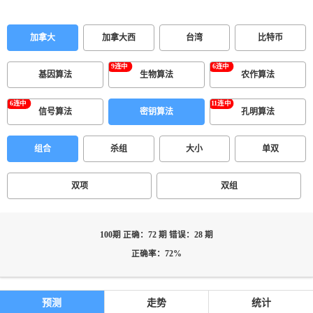
加拿大
加拿大西
台湾
比特币
基因算法
生物算法
农作算法
信号算法
密钥算法
孔明算法
组合
杀组
大小
单双
双项
双组
100期 正确：72 期 错误：28 期
正确率：72%
预测
走势
统计