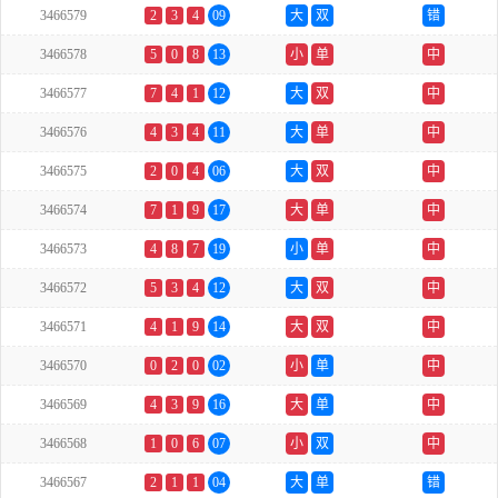
3466579
2
3
4
09
大
双
错
3466578
5
0
8
13
小
单
中
3466577
7
4
1
12
大
双
中
3466576
4
3
4
11
大
单
中
3466575
2
0
4
06
大
双
中
3466574
7
1
9
17
大
单
中
3466573
4
8
7
19
小
单
中
3466572
5
3
4
12
大
双
中
3466571
4
1
9
14
大
双
中
3466570
0
2
0
02
小
单
中
3466569
4
3
9
16
大
单
中
3466568
1
0
6
07
小
双
中
3466567
2
1
1
04
大
单
错